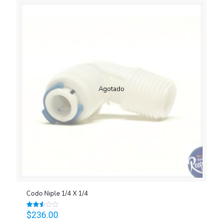
Agotado
Codo Niple 1/4 X 1/4
$
236.00
Valorado
en