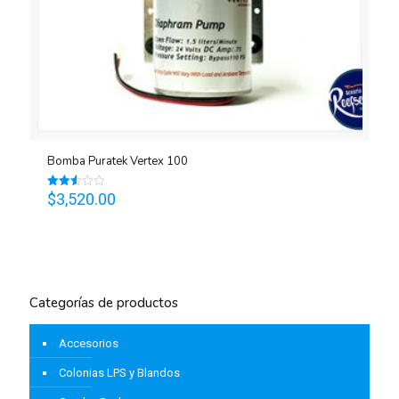
Bomba Puratek Vertex 100
$
3,520.00
Valorado
en
2.56
de 5
Categorías de productos
Accesorios
Colonias LPS y Blandos