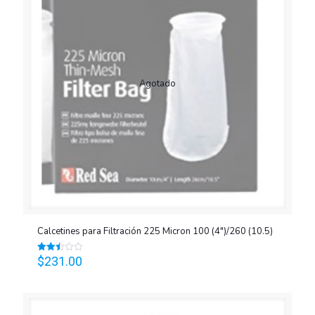
Agotado
Calcetines para Filtración 225 Micron 100 (4″)/260 (10.5)
$
231.00
Valorado
en
2.44
de 5