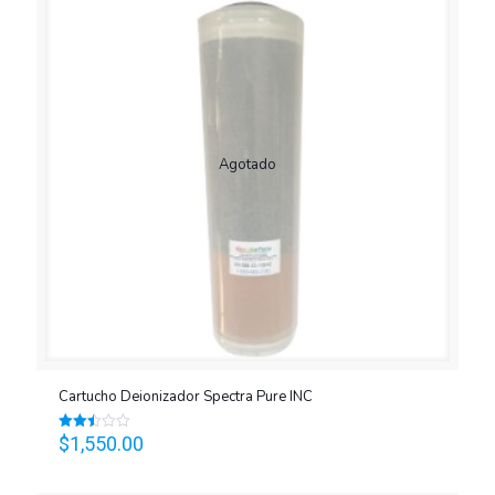
Agotado
Cartucho Deionizador Spectra Pure INC
$
1,550.00
Valorado
en
2.47
de 5