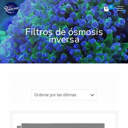
0
Filtros de ósmosis
inversa
Sorted
Mostrando todos los 11 resultados
by
latest