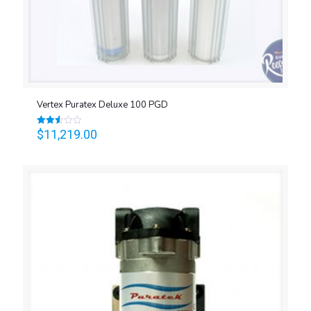
Vertex Puratex Deluxe 100 PGD
$
11,219.00
Valorado
en
2.56
de 5