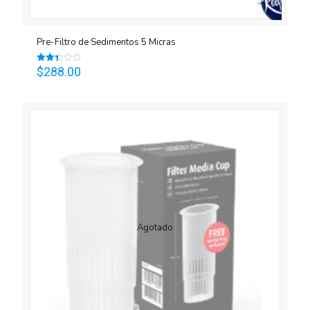
Pre-Filtro de Sedimentos 5 Micras
$
288.00
Valorado
en
2.39
de 5
Agotado