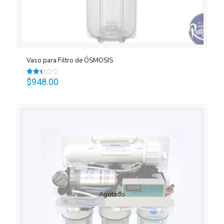
Vaso para Filtro de ÓSMOSIS
$
948.00
Valorado
en
2.40
de 5
Agotado