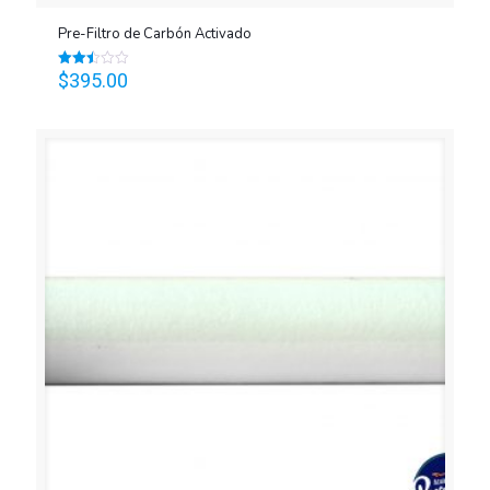
Pre-Filtro de Carbón Activado
$
395.00
Valorado
en
2.48
de 5