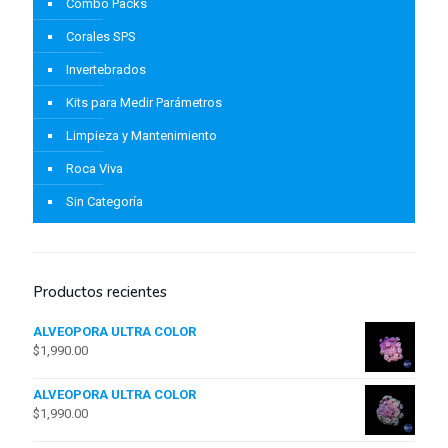
Combo Packs
Corales SPS
Invertebrados
Kits para Medir Parámetros
Limpieza y Mantenimiento
Roca Viva
Sin Categoría
Productos recientes
ALVEOPORA ULTRA COLOR
$
1,990.00
ALVEOPORA ULTRA COLOR
$
1,990.00