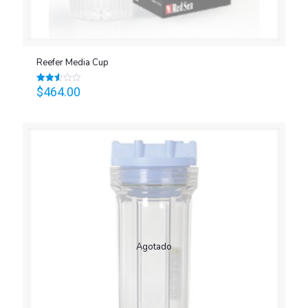
Reefer Media Cup
$
464.00
Valorado
en
2.51
de 5
Agotado