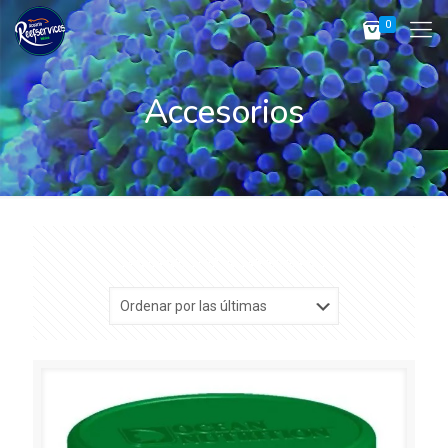
0
Accesorios
Sorted
Mostrando 1–12 de 246 resultados
by
latest