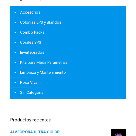
Accesorios
Colonias LPS y Blandos
Combo Packs
Corales SPS
Invertebrados
Kits para Medir Parámetros
Limpieza y Mantenimiento
Roca Viva
Sin Categoría
Productos recientes
ALVEOPORA ULTRA COLOR