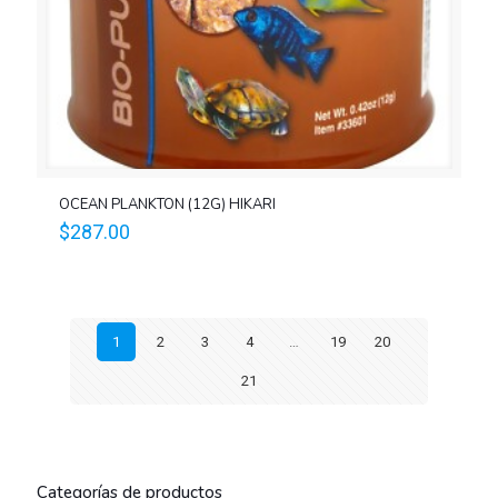
OCEAN PLANKTON (12G) HIKARI
$
287.00
1
2
3
4
…
19
20
21
Categorías de productos