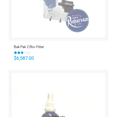
Bak Pak 2 Bio-Filter
$
6,587.00
Valorado
en
2.69
de 5
Agotado