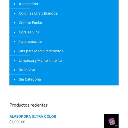
Accesorios
Colonias LPS y Blandos
Combo Packs
Corales SPS
Invertebrados
Kits para Medir Parámetros
Limpieza y Mantenimiento
Roca Viva
Sin Categoría
Productos recientes
ALVEOPORA ULTRA COLOR
$
1,990.00