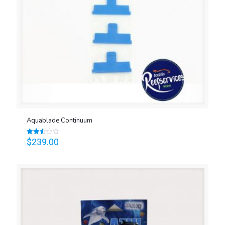
Aquablade Continuum
$
239.00
Valorado
en
2.52
de 5