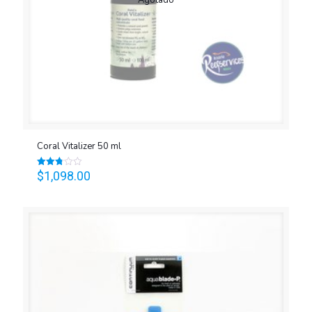
Coral Vitalizer 50 ml
$
1,098.00
Valorado
en
2.74
de 5