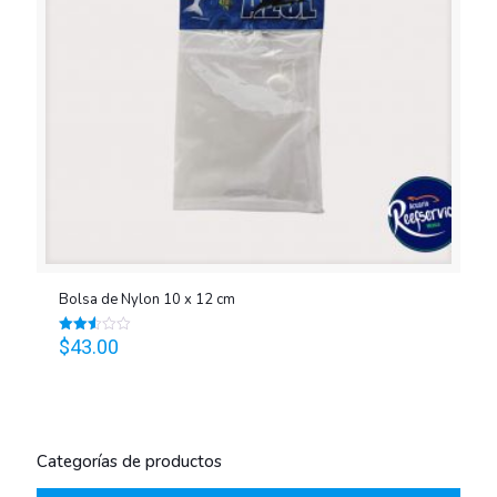
Bolsa de Nylon 10 x 12 cm
$
43.00
Valorado
en
2.56
de 5
Categorías de productos