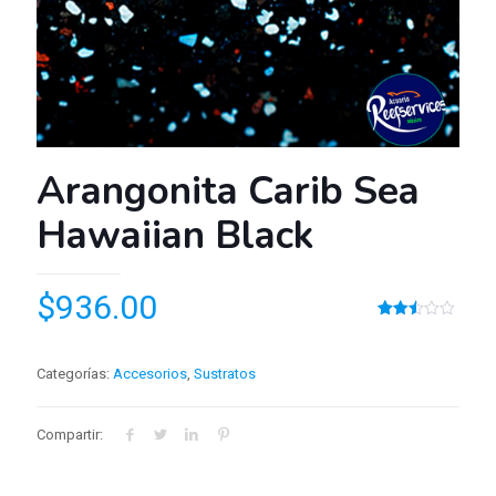
Arangonita Carib Sea
Hawaiian Black
$
936.00
Valorado
558
2.52
sobre
5
Categorías:
Accesorios
,
Sustratos
basado
en
puntuaciones
de
Compartir:
clientes