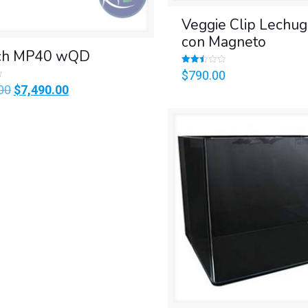
Veggie Clip Lechu
con Magneto
ch MP40 wQD
Valorado
$
790.00
en
Original
Current
00
$
7,490.00
2.49
de 5
price
price
was:
is:
$8,460.00.
$7,490.00.