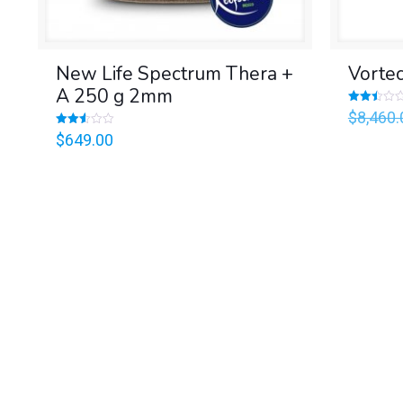
New Life Spectrum Thera +
Vorte
A 250 g 2mm
Valorado
$
8,460.
en
2.50
Valorado
$
649.00
de 5
en
2.58
de 5