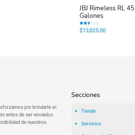
JBJ Rimeless RL 45
Galones
Valorado
$
13,025.00
en
2.53
de 5
Secciones
 esforzamos por brindarte el
Tienda
to antes de ser enviados.
onibilidad de nuestros
Servicios