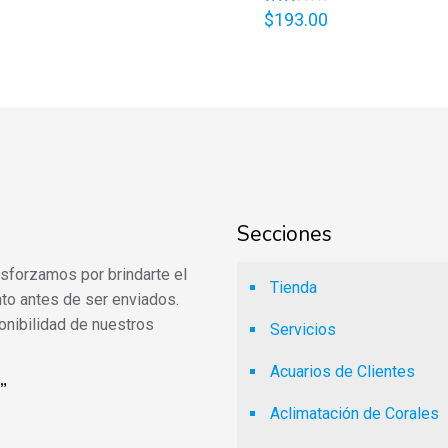
Valorado
$
193.00
en
2.53
de 5
Secciones
 esforzamos por brindarte el
Tienda
to antes de ser enviados.
onibilidad de nuestros
Servicios
Acuarios de Clientes
”
Aclimatación de Corales