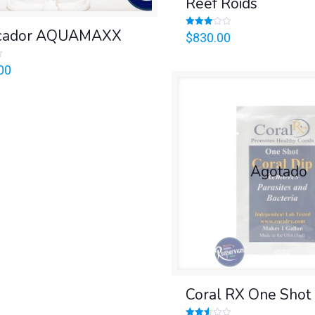
Reef Roids
icador AQUAMAXX
Valorado
$
830.00
en
3.00
de 5
00
Agotado
Coral RX One Shot