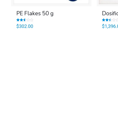
PE Flakes 50 g
Dosif
Valorado
Valorado
$
302.00
$
1,396.
en
en
2.56
2.47
de 5
de 5