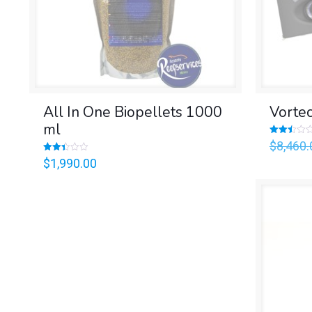
All In One Biopellets 1000
Vorte
ml
Valorado
$
8,460.
en
2.50
Valorado
$
1,990.00
de 5
en
2.43
de 5