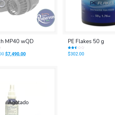
ch MP40 wQD
PE Flakes 50 g
Valorado
Original
Current
00
$
7,490.00
$
302.00
en
2.56
price
price
de 5
was:
is:
$8,460.00.
$7,490.00.
Agotado