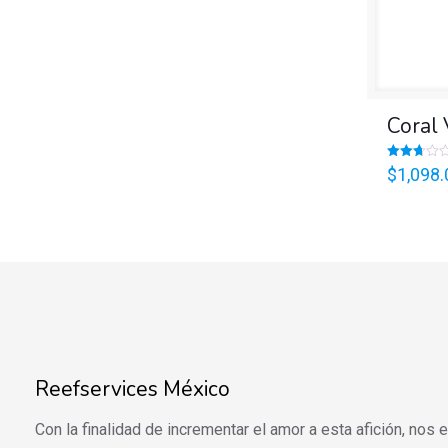
Coral 
Valorado
$
1,098.
en
2.74
de 5
Reefservices México
Con la finalidad de incrementar el amor a esta afición, nos