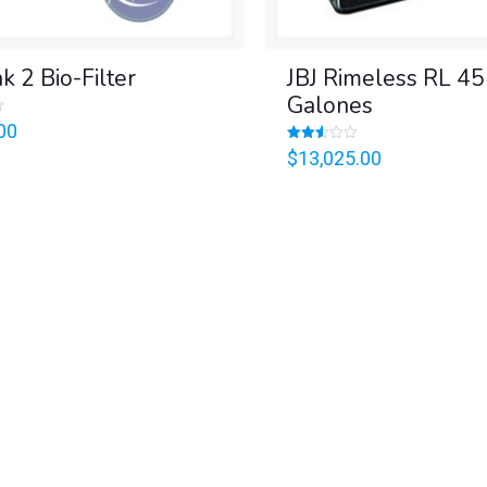
k 2 Bio-Filter
JBJ Rimeless RL 45
Galones
00
Valorado
$
13,025.00
en
2.53
de 5