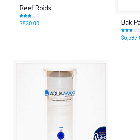
Reef Roids
Bak Pa
Valorado
$
830.00
en
3.00
de 5
Valorado
$
6,587.
en
2.69
de 5