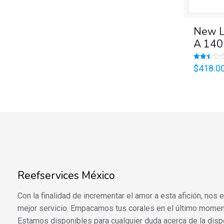
New L
A 140
Valorado
$
418.0
en
2.50
de 5
Reefservices México
Con la finalidad de incrementar el amor a esta afición, nos
mejor servicio. Empacamos tus corales en el último momen
Estamos disponibles para cualquier duda acerca de la disp