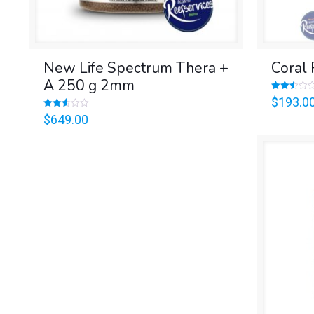
New Life Spectrum Thera +
Coral
A 250 g 2mm
Valorado
$
193.0
en
2.53
Valorado
$
649.00
de 5
en
2.58
de 5