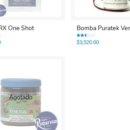
 RX One Shot
Bomba Puratek Ve
Valorado
0
$
3,520.00
en
2.56
de 5
Agotado