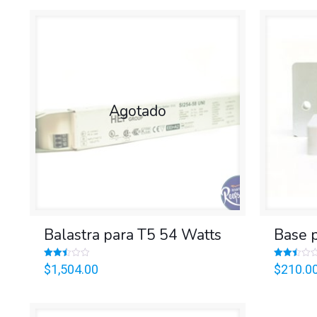
was:
is:
$489.00.
$288.00.
Agotado
Balastra para T5 54 Watts
Base 
Valorado
Valorado
$
1,504.00
$
210.0
en
en
2.46
2.47
de 5
de 5