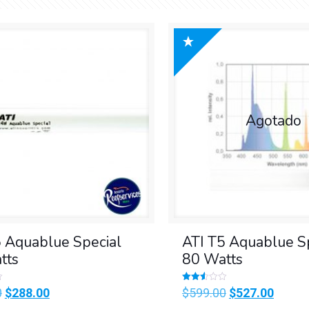
Agotado
5 Aquablue Special
ATI T5 Aquablue S
tts
80 Watts
Valorado
Original
Current
Original
Curren
0
$
288.00
$
599.00
$
527.00
en
2.52