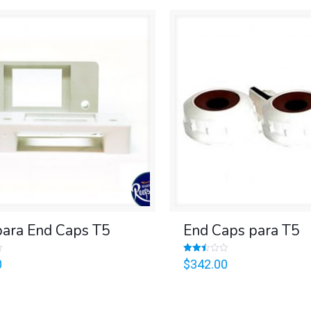
was:
is:
$599.00.
$527.00.
para End Caps T5
End Caps para T5
Valorado
0
$
342.00
en
2.45
de 5