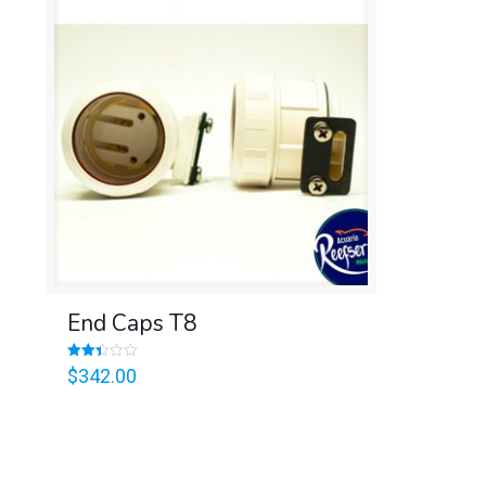
End Caps T8
Valorado
$
342.00
en
2.42
de 5