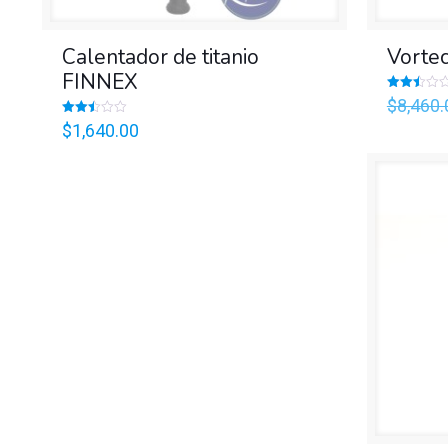
Calentador de titanio
Vorte
FINNEX
Valorado
$
8,460.
en
2.50
Valorado
$
1,640.00
de 5
en
2.52
de 5