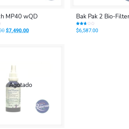
ch MP40 wQD
Bak Pak 2 Bio-Filte
Valorado
Original
Current
00
$
7,490.00
$
6,587.00
en
2.69
price
price
de 5
was:
is:
$8,460.00.
$7,490.00.
Agotado