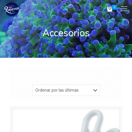
0
Accesorios
Sorted
Mostrando 217–228 de 246 resultados
by
latest