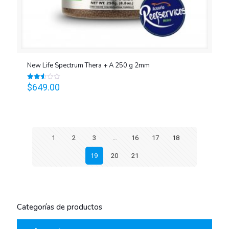
New Life Spectrum Thera + A 250 g 2mm
$
649.00
Valorado
en
2.58
de 5
1
2
3
…
16
17
18
19
20
21
Categorías de productos