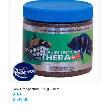
New Life Spectrum 250 g – 3mm
$
649.00
Valorado
en
2.54
de 5