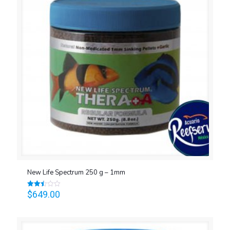
New Life Spectrum 250 g – 1mm
$
649.00
Valorado
en
2.49
de 5