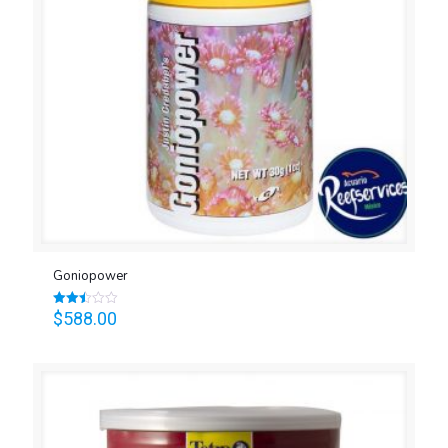
Goniopower
$
588.00
Valorado
en
2.46
de 5