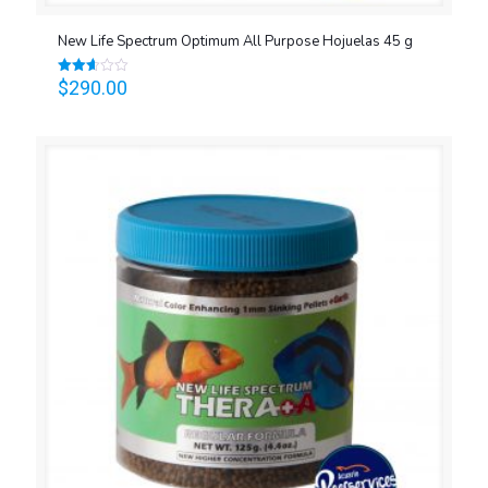
New Life Spectrum Optimum All Purpose Hojuelas 45 g
$
290.00
Valorado
en
2.60
de 5