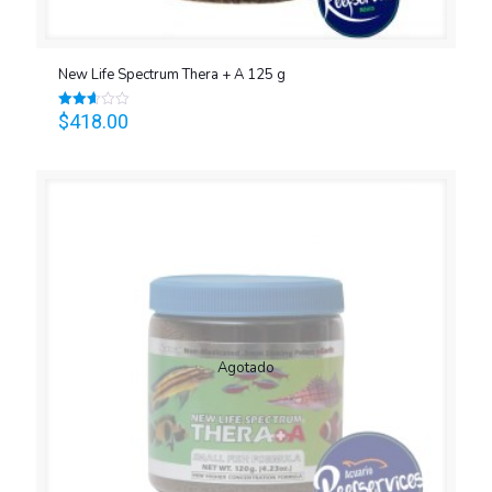
New Life Spectrum Thera + A 125 g
$
418.00
Valorado
en
2.61
de 5
Agotado