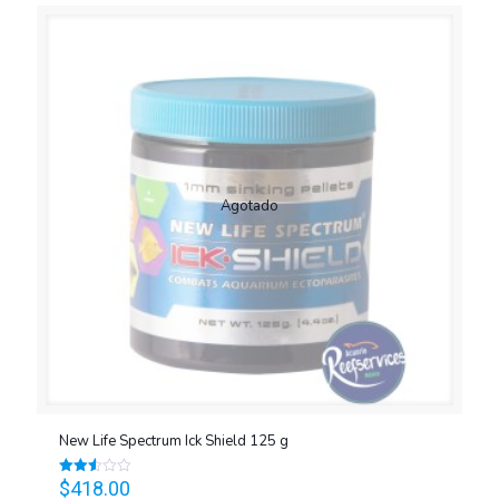
Agotado
New Life Spectrum Ick Shield 125 g
$
418.00
Valorado
en