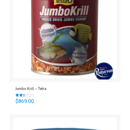
Jumbo Krill – Tetra
$
869.00
Valorado
en
2.42
de 5