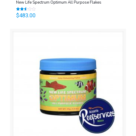
New Life Spectrum Optimum All Purpose Flakes
$
483.00
Valorado
en
2.53
de 5