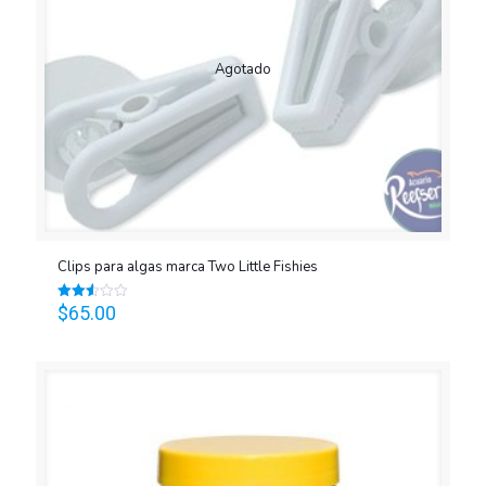
Agotado
Clips para algas marca Two Little Fishies
$
65.00
Valorado
en
2.55
de 5