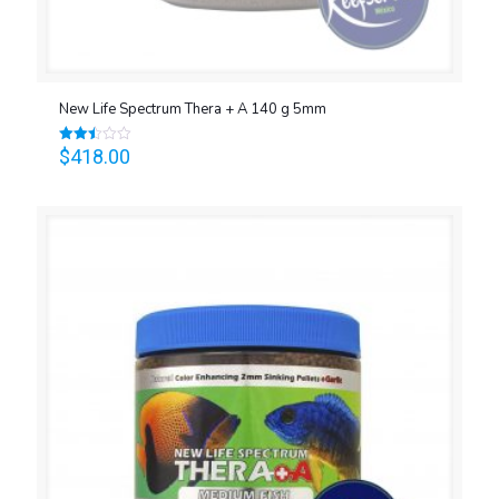
New Life Spectrum Thera + A 140 g 5mm
$
418.00
Valorado
en
2.50
de 5