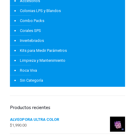
Accesorios
Colonias LPS y Blandos
Combo Packs
Corales SPS
Invertebrados
Kits para Medir Parámetros
Limpieza y Mantenimiento
Roca Viva
Sin Categoría
Productos recientes
ALVEOPORA ULTRA COLOR
$
1,990.00