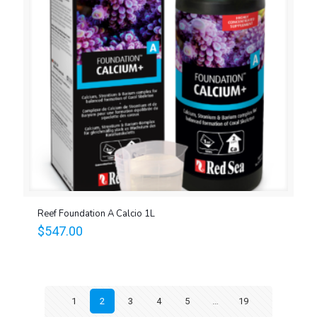
Reef Foundation A Calcio 1L
$
547.00
1
2
3
4
5
…
19