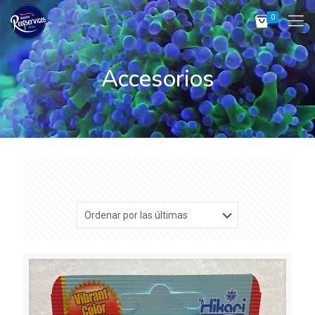
0
Accesorios
Sorted
Mostrando 13–24 de 246 resultados
by
latest