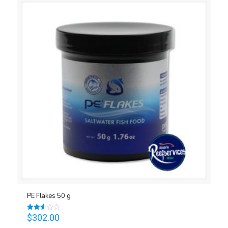
PE Flakes 50 g
$
302.00
Valorado
en
2.56