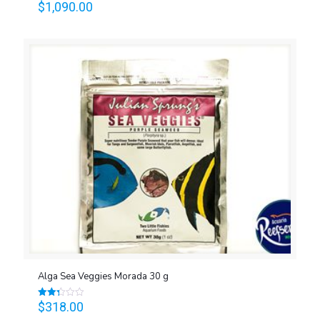
$
1,090.00
Valorado
en
2.46
de 5
Alga Sea Veggies Morada 30 g
$
318.00
Valorado
en