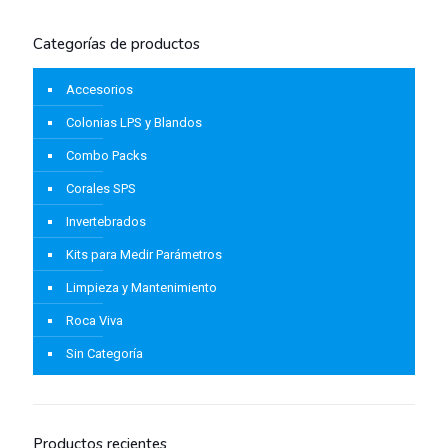
Categorías de productos
Accesorios
Colonias LPS y Blandos
Combo Packs
Corales SPS
Invertebrados
Kits para Medir Parámetros
Limpieza y Mantenimiento
Roca Viva
Sin Categoría
Productos recientes