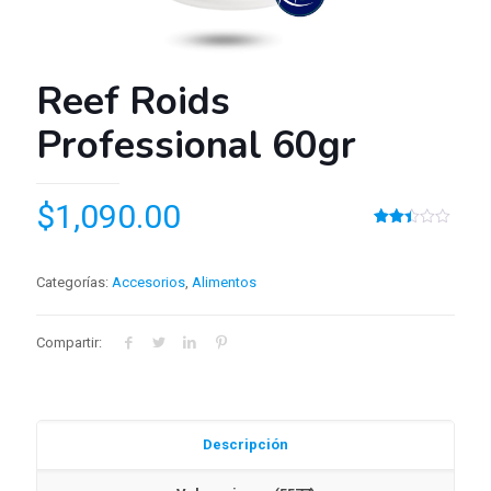
Reef Roids
Professional 60gr
$
1,090.00
Valorado
5577
2.46
sobre
5
Categorías:
Accesorios
,
Alimentos
basado
en
puntuaciones
de
Compartir:
clientes
Descripción