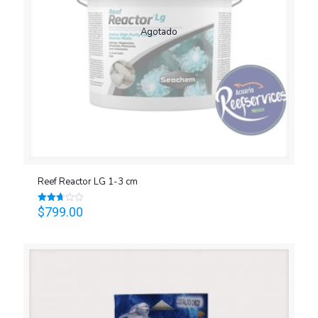
Agotado
Reef Reactor LG 1-3 cm
$
799.00
Valorado
en
2.70
de 5