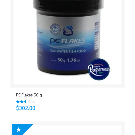
PE Flakes 50 g
$
302.00
Valorado
en
2.56
de 5