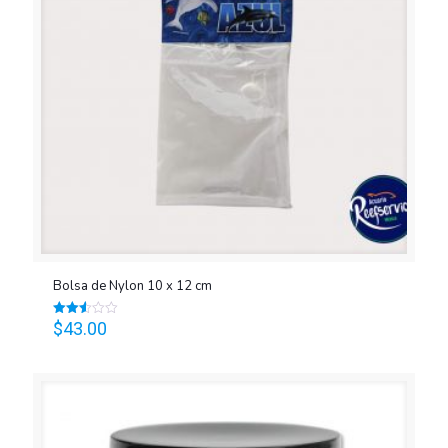
Bolsa de Nylon 10 x 12 cm
$
43.00
Valorado
en
2.56
de 5