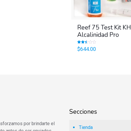
Reef 75 Test Kit KH
Alcalinidad Pro
Valorado
$
644.00
en
2.50
de 5
Secciones
 esforzamos por brindarte el
Tienda
to antes de ser enviados.