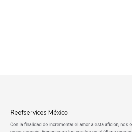
Reefservices México
Con la finalidad de incrementar el amor a esta afición, nos
mejor servicio. Empacamos tus corales en el último momen