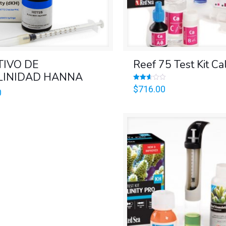
TIVO DE
Reef 75 Test Kit Ca
LINIDAD HANNA
Valorado
$
716.00
0
en
2.62
de 5