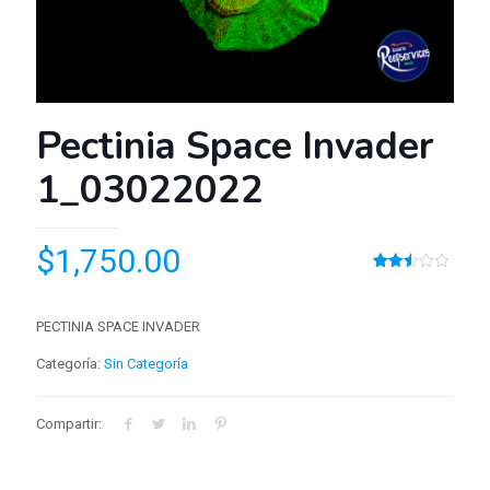
Pectinia Space Invader
1_03022022
$
1,750.00
Valorado
232
2.50
sobre
5
PECTINIA SPACE INVADER
basado
en
Categoría:
Sin Categoría
puntuaciones
de
clientes
Compartir: